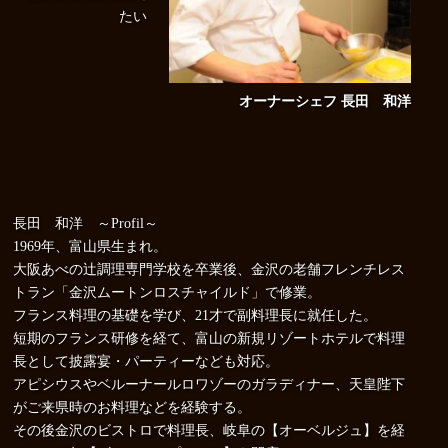
たい
オーナーシェフ 長田 和洋
長田 和洋 ～Profil～
1969年、富山県生まれ。
大阪あべの辻調理専門学校を卒業後、金沢の老舗フレンチレス
トラン「金沢ムートンロスチャイルド」で修業。
フランス料理の基礎を学び、21才で副料理長に就任した。
短期のフランス研修を経て、富山の新規リゾートホテルで料理
長として披露宴・パーティーなども対応。
アピシウスやベルーナールロワゾーのガラディナー、天皇陛下
がご来県時のお料理などを経験する。
その後金沢のビストロで料理長、岐阜の【オーベルジュ】を経