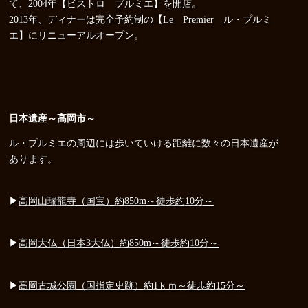
て、2004年【ビストロ プルミエ】を開店。
2013年、ディナーは完全予約制の【Le Premier ル・プルミ
エ】にリニューアルオープン。
日本遺産～高岡市～
ル・プルミエの周辺には歩いていける距離に数々の日本遺産が
あります。
▶
高岡山瑞龍寺（国宝）約850m～徒歩約10分～
▶
高岡大仏（日本3大仏）約850m～徒歩約10分～
▶
高岡古城公園（国指定史跡）約1ｋｍ～徒歩約15分～